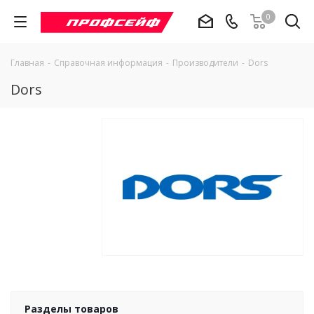
0
Главная
-
Справочная информация
-
Производители
-
Dors
Dors
Разделы товаров