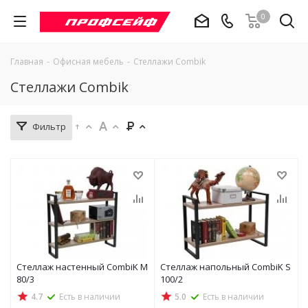
0
Главная
-
Офисная мебель
-
Стеллажи Combik
Стеллажи Combik
Фильтр
Стеллаж настенный CombiK M
Стеллаж напольный CombiK S
80/3
100/2
4.7
Есть в наличии
5.0
Есть в наличии