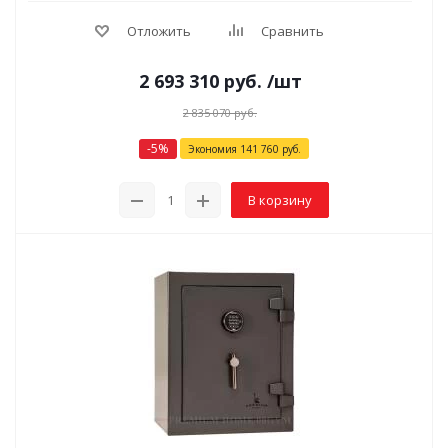
Отложить
Сравнить
2 693 310
руб.
/шт
2 835 070
руб.
-
5
%
Экономия
141 760
руб.
В корзину