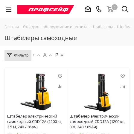
0
Главная
-
Складское оборудование и техника
-
Штабелеры
-
Штабеле
Штабелеры самоходные
Фильтр
Штабелер электрический
Штабелер электрический
самоходный CDD12A (1200 кг,
самоходный CDD12A (1200 кг,
2.5 м, 24В / 85Ач)
3 м, 24В / 85Ач)